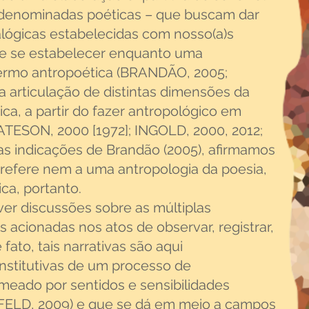
 denominadas poéticas – que buscam dar
alógicas estabelecidas com nosso(a)s
 de se estabelecer enquanto uma
termo antropoética (BRANDÃO, 2005;
 articulação de distintas dimensões da
ética, a partir do fazer antropológico em
ATESON, 2000 [1972]; INGOLD, 2000, 2012;
as indicações de Brandão (2005), afirmamos
refere nem a uma antropologia da poesia,
ca, portanto.
er discussões sobre as múltiplas
s acionadas nos atos de observar, registrar,
 fato, tais narrativas são aqui
stitutivas de um processo de
eado por sentidos e sensibilidades
 FELD, 2009) e que se dá em meio a campos