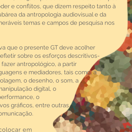
der e conflitos, que dizem respeito tanto à
ubárea da antropologia audiovisual
e da
meráveis temas e campos
de pesquisa nos
tiva que o presente GT deve acolher
refletir sobre os esforços descritivos-
fazer antropológico, a partir
inguagens e
mediadores, tais como, a
colagem, o desenho, o som, a
 manipulação
digital,
o
performance, o
ivos
gráficos, entre
outras
omunicação.
 colocar em