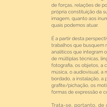
de forças, relações de po
própria constituição da
s
imagem,
quanto aos inu
quais podemos atuar.
É a partir desta perspec
trabalhos que busquem
analíticos
que integram o 
de múltiplas técnicas, l
fotografia, os
objetos, a 
música, o audiovisual, a
bordado, a instalação, a
grafite/pichação,
os mot
formas
de expressão e
c
Trata-se, portanto, de