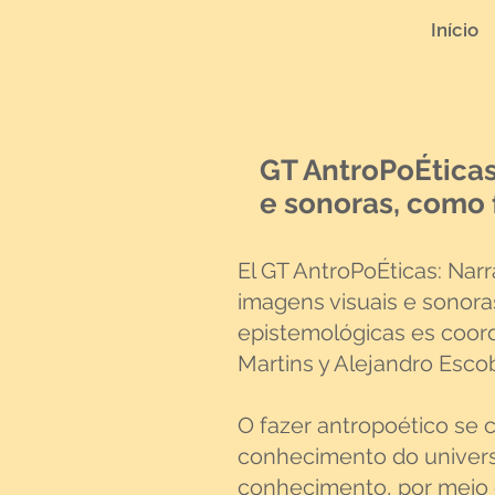
Início
GT AntroPoÉticas
e sonoras, como 
El GT AntroPoÉticas: Nar
imagens visuais e sonora
epistemológicas es coordi
Martins y Alejandro Esc
O fazer antropoético se co
conhecimento do univers
conhecimento, por meio d