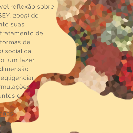
vel reflexão sobre
EY, 2005) do
nte suas
 tratamento de
 formas de
) social da
do, um fazer
 dimensão
negligenciar
ormulações
entos e
penas