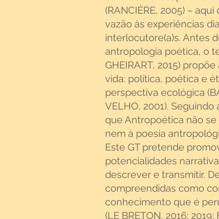
(RANCIÈRE, 2005) – aqui
vazão às experiências di
interlocutore(a)s. Antes
antropologia poética, o 
GHEIRART, 2015) propõe a
vida: política, poética e 
perspectiva ecológica (B
VELHO, 2001). Seguindo 
que Antropoética não se 
nem à poesia antropológi
Este GT pretende promov
potencialidades narrativa
descrever e transmitir. De
compreendidas como con
conhecimento que é perm
(LE BRETON, 2016; 2019;