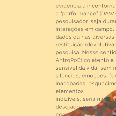
evidência a incontorná
a “performance” (DAWS
pesquisador, seja dura
interações em campo,
dados ou nas diversas
restituição (devolutivas
pesquisa. Nesse senti
AntroPoÉtico atento à
sensível da vida, sem 
silêncios, emoções, f
inacabadas, esquecim
elementos
indizíveis, seria não a
desejado, mas
necessário.